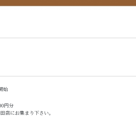
0開始
00円分
清田店にお集まり下さい。