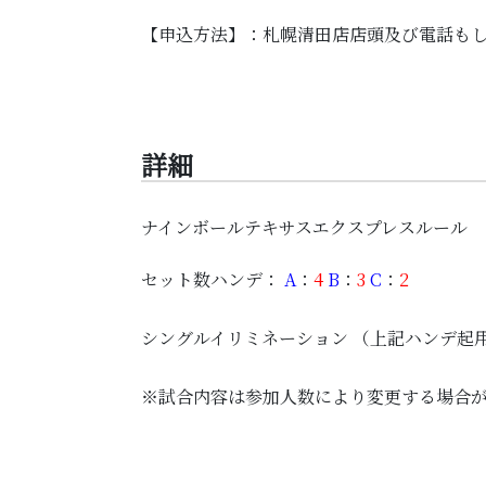
【申込方法】：札幌清田店店頭及び電話も
詳細
ナインボールテキサスエクスプレスルール
セット数ハンデ：
A
：
4
B
：
3
C
：
2
シングルイリミネーション （上記ハンデ起
※試合内容は参加人数により変更する場合