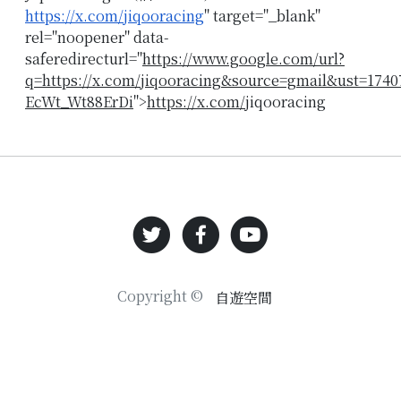
https://x.com/jiqooracing
" target="_blank"
rel="noopener" data-
saferedirecturl="
https://www.google.com/url?
q=https://x.com/jiqooracing&source=gmail&ust=17
EcWt_Wt88ErDi
">
https://x.com/
jiqooracing
Copyright ©
自遊空間