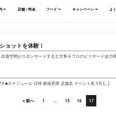
内
店舗 / 料金
フード
キャンペーン
よ
中文（繁
體
）
中文（简
体
）
日本語
ーショットを体験！
」に 自遊空間がスポンサードする土方隼斗プロのビリヤード迫力映像
18 ■スケジュール 日時 都道府県 店舗名 イベント名 9月 […]
« 前へ
1
…
15
16
17