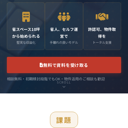
省スペース10坪
省人、セルフ運
許認可、物件取
から始められる
営で
得を
堅実な収益化
手離れの良いモデル
トータル支援
無料で資料を受け取る
相談無料・初期検討段階でもOK・物件活用のご相談も歓迎
SCROLL
課題