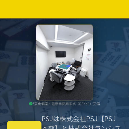
PSJとは
選ばれる理由
費用・収益
サポート
開業の流れ
?完全個室・最新自動麻雀卓（REXX3）完備
無料で資料請求
PSJは株式会社PSJ【PSJ
本部】と株式会社ランシス