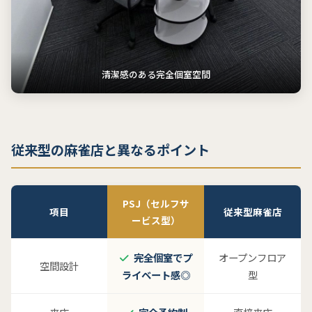
清潔感のある完全個室空間
従来型の麻雀店と異なるポイント
PSJ（セルフサ
項目
従来型麻雀店
ービス型）
完全個室でプ
オープンフロア
空間設計
ライベート感◎
型