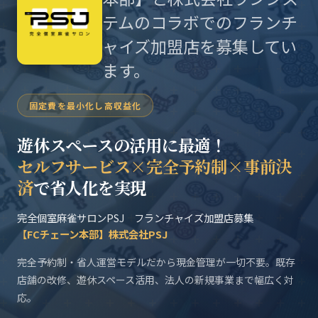
テムのコラボでのフランチ
ャイズ加盟店を募集してい
ます。
固定費を最小化し高収益化
遊休スペースの活用に最適！
セルフサービス×完全予約制×事前決
済
で省人化を実現
完全個室麻雀サロンPSJ フランチャイズ加盟店募集
【FCチェーン本部】株式会社PSJ
完全予約制・省人運営モデルだから現金管理が一切不要。既存
店舗の改修、遊休スペース活用、法人の新規事業まで幅広く対
応。