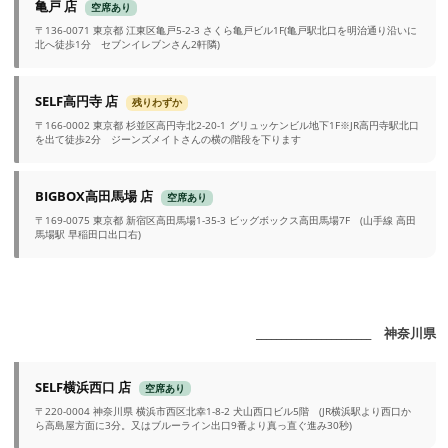
亀戸 店
空席あり
〒136-0071 東京都 江東区亀戸5-2-3 さくら亀戸ビル1F(亀戸駅北口を明治通り沿いに
北へ徒歩1分 セブンイレブンさん2軒隣)
SELF高円寺 店
残りわずか
〒166-0002 東京都 杉並区高円寺北2-20-1 グリュッケンビル地下1F※JR高円寺駅北口
を出て徒歩2分 ジーンズメイトさんの横の階段を下ります
BIGBOX高田馬場 店
空席あり
〒169-0075 東京都 新宿区高田馬場1-35-3 ビッグボックス高田馬場7F (山手線 高田
馬場駅 早稲田口出口右)
_______________________ 神奈川県
SELF横浜西口 店
空席あり
〒220-0004 神奈川県 横浜市西区北幸1-8-2 犬山西口ビル5階 (JR横浜駅より西口か
ら高島屋方面に3分。又はブルーライン出口9番より真っ直ぐ進み30秒)