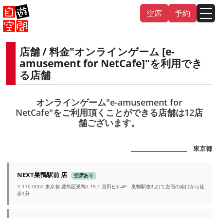
Skip
空席
予約
to
content
店舗 / 料金"オンラインゲーム [e-
English
中文（繁
體
）
中文（简
体
）
amusement for NetCafe]"を利用でき
る店舗
한국어
オンラインゲーム"e-amusement for
NetCafe"をご利用頂くことができる店舗は12店
日本語
舗ございます。
_______________________ 東京都
NEXT巣鴨駅前 店
空席あり
〒170-0002 東京都 豊島区巣鴨1-15-1 宮田ビル4F 巣鴨駅改札出て左側の南口から徒
歩1分