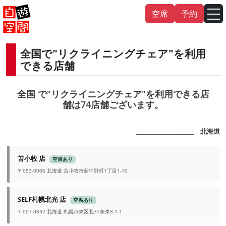
Skip
空席
予約
to
content
全国で"リクライニングチェア"を利用
English
中文（繁
體
）
中文（简
体
）
できる店舗
한국어
全国 で"リクライニングチェア"を利用できる店
舗は74店舗ございます。
日本語
_______________________ 北海道
苫小牧 店
空席あり
〒053-0006 北海道 苫小牧市新中野町1丁目1-10
SELF札幌北光 店
空席あり
〒007-0837 北海道 札幌市東区北37条東8-1-1