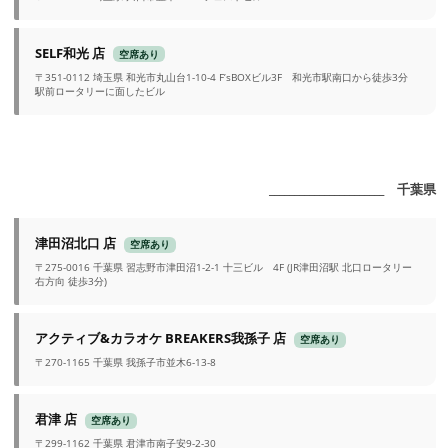
SELF和光 店
空席あり
〒351-0112 埼玉県 和光市丸山台1-10-4 F’sBOXビル3F 和光市駅南口から徒歩3分
駅前ロータリーに面したビル
_______________________ 千葉県
津田沼北口 店
空席あり
〒275-0016 千葉県 習志野市津田沼1-2-1 十三ビル 4F (JR津田沼駅 北口ロータリー
右方向 徒歩3分)
アクティブ&カラオケ BREAKERS我孫子 店
空席あり
〒270-1165 千葉県 我孫子市並木6-13-8
君津 店
空席あり
〒299-1162 千葉県 君津市南子安9-2-30