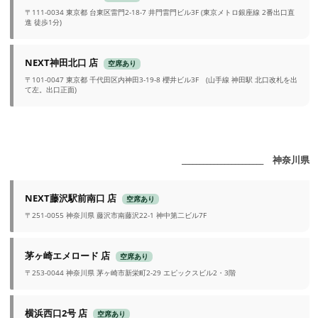
〒111-0034 東京都 台東区雷門2-18-7 井門雷門ビル3F (東京メトロ銀座線 2番出口直
進 徒歩1分)
NEXT神田北口 店
空席あり
〒101-0047 東京都 千代田区内神田3-19-8 櫻井ビル3F (山手線 神田駅 北口改札を出
て左。出口正面)
_______________________ 神奈川県
NEXT藤沢駅前南口 店
空席あり
〒251-0055 神奈川県 藤沢市南藤沢22-1 神中第二ビル7F
茅ヶ崎エメロード 店
空席あり
〒253-0044 神奈川県 茅ヶ崎市新栄町2-29 エピックスビル2・3階
横浜西口2号 店
空席あり