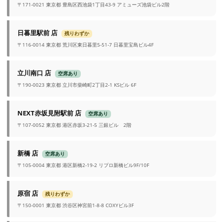
〒171-0021 東京都 豊島区西池袋1丁目43-9 アミューズ池袋ビル2階
日暮里駅前 店
残りわずか
〒116-0014 東京都 荒川区東日暮里5-51-7 日暮里宝島ビル4F
立川南口 店
空席あり
〒190-0023 東京都 立川市柴崎町2丁目2-1 KSビル 6F
NEXT赤坂見附駅前 店
空席あり
〒107-0052 東京都 港区赤坂3-21-5 三銀ビル 2階
新橋 店
空席あり
〒105-0004 東京都 港区新橋2-19-2 リプロ新橋ビル9F/10F
原宿 店
残りわずか
〒150-0001 東京都 渋谷区神宮前1-8-8 COXYビル3F