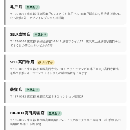
亀戸 店
空席あり
〒136-0071 東京都 江東区亀戸5-2-3 さくら亀戸ビル1F(亀戸駅北口を明治通り沿いに
北へ徒歩1分 セブンイレブンさん2軒隣)
SELF成増 店
空席あり
〒175-0094 東京都 板橋区成増2-15-18 成増プライム7F 東武東上線成増駅南口を出
てすぐ目の前の大きいビルの7階
SELF高円寺 店
残りわずか
〒166-0002 東京都 杉並区高円寺北2-20-1 グリュッケンビル地下1F※JR高円寺駅北口
を出て徒歩2分 ジーンズメイトさんの横の階段を下ります
荻窪 店
空席あり
〒167-0032 東京都 杉並区天沼 3-3-2 マンション荻窪2F
BIGBOX高田馬場 店
空席あり
〒169-0075 東京都 新宿区高田馬場1-35-3 ビッグボックス高田馬場7F (山手線 高田
馬場駅 早稲田口出口右)