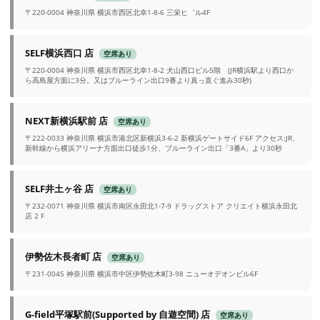
〒220-0004 神奈川県 横浜市西区北幸1-8-6 三栄ヒ゛ル4F
SELF横浜西口 店
空席あり
〒220-0004 神奈川県 横浜市西区北幸1-8-2 犬山西口ビル5階 (JR横浜駅より西口か
ら高島屋方面に3分。又はブルーライン出口9番より真っ直ぐ進み30秒)
NEXT新横浜駅前 店
空席あり
〒222-0033 神奈川県 横浜市港北区新横浜3-6-2 新横浜ゲートサイド6F アクセス:JR、
新幹線から横浜アリーナ方面出口徒歩1分、ブルーライン出口「3番A」より30秒
SELF井土ヶ谷 店
空席あり
〒232-0071 神奈川県 横浜市南区永田北1-7-9 ドラッグストア クリエイト横浜永田北
店 2 F
伊勢佐木長者町 店
空席あり
〒231-0045 神奈川県 横浜市中区伊勢佐木町3-98 ニューオデオンビル6F
G-field平塚駅前(Supported by 自遊空間) 店
空席あり