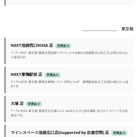
_______________________ 東京都
NEXT池袋西口ROSA 店
空席あり
〒171-0021 東京都 豊島区西池袋1-37-12 ロサ会館4F(池袋駅北口出口又は西口出口か
ら徒歩2分)
NEXT巣鴨駅前 店
空席あり
〒170-0002 東京都 豊島区巣鴨1-15-1 宮田ビル4F 巣鴨駅改札出て左側の南口から徒
歩1分
大塚 店
空席あり
〒170-0004 東京都 豊島区北大塚2-2-2 ba06ビル7F (JR大塚駅 北口ロータリー 左方向
徒歩1分)
マインスペース池袋北口店(Supported by 自遊空間) 店
空席あり