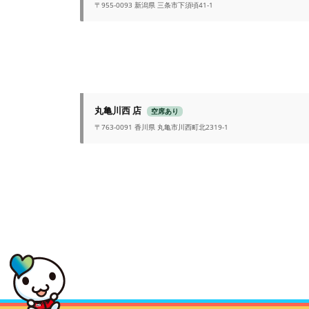
〒955-0093 新潟県 三条市下須頃41-1
丸亀川西 店
空席あり
〒763-0091 香川県 丸亀市川西町北2319-1