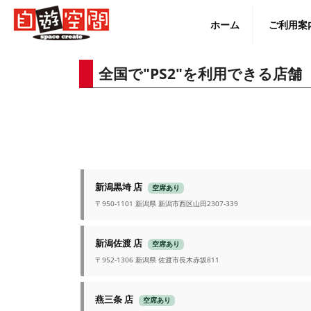
Skip
to
ホーム
ご利用案
content
全国で"PS2"を利用できる店舗
English
新潟黒埼 店
空席あり
〒950-1101 新潟県 新潟市西区山田2307-339
新潟佐渡 店
空席あり
〒952-1306 新潟県 佐渡市長木赤坂811
燕三条 店
空席あり