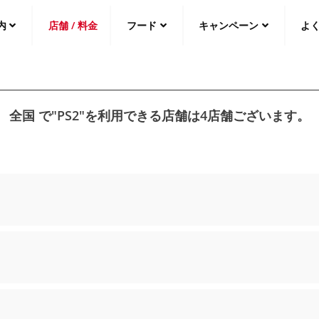
内
店舗 / 料金
フード
キャンペーン
よ
中文（繁
體
）
中文（简
体
）
全国 で"PS2"を利用できる店舗は4店舗ございます。
日本語