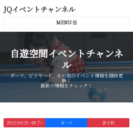
JQイベントチャンネル
MENU
自遊空間イベントチャンネ
ル
ダーツ、ビリヤード、その他のイベント情報を随時更
新！
最新の情報をチェック！
2022/03/25 <終了>
ダーツ
苫小牧