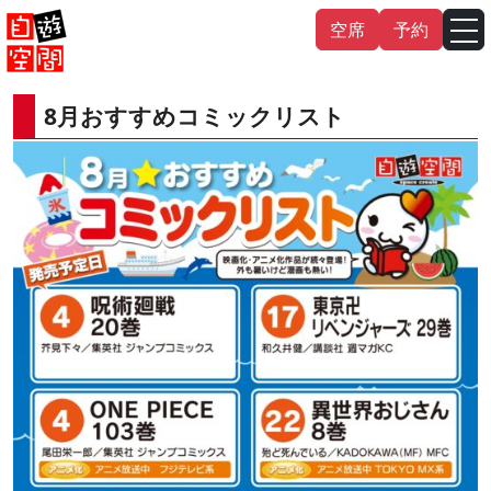
Skip
空席
予約
to
content
8月おすすめコミックリスト
English
中文（繁
體
）
中文（简
体
）
한국어
日本語