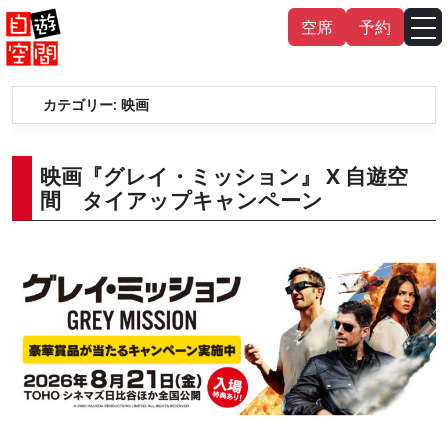
Skip
空席
予約
to
content
カテゴリー:
映画
English
中文（繁
體
）
中文（简
体
）
한국어
映画『グレイ・ミッション』 X 自遊空
間 タイアップキャンペーン
日本語