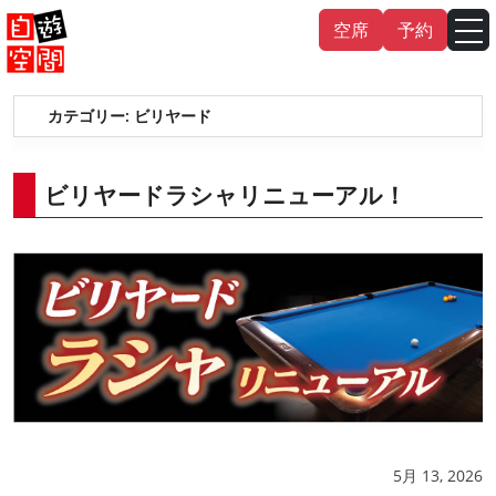
Skip
空席
予約
to
content
カテゴリー:
ビリヤード
English
中文（繁
體
）
中文（简
体
）
한국어
ビリヤードラシャリニューアル！
日本語
5月 13, 2026