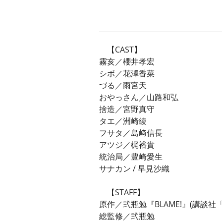
【CAST】
霧亥／櫻井孝宏
シボ／花澤香菜
づる／雨宮天
おやっさん／山路和弘
捨造／宮野真守
タエ／洲崎綾
フサタ／島﨑信長
アツジ／梶裕貴
統治局／豊崎愛生
サナカン / 早見沙織
【STAFF】
原作／弐瓶勉『BLAME!』(講談
総監修／弐瓶勉