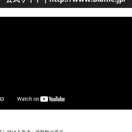
了し続ける鬼才・弐瓶勉の原点――