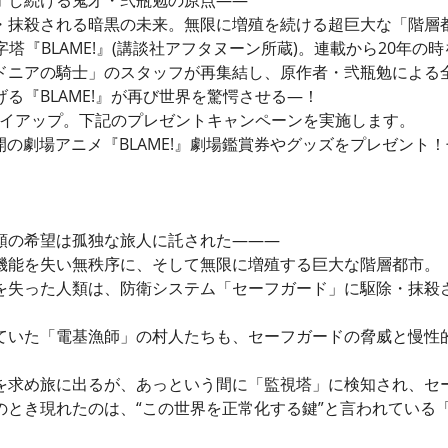
・抹殺される暗黒の未来。無限に増殖を続ける超巨大な「階層
塔『BLAME!』(講談社アフタヌーン所蔵)。連載から20年
ドニアの騎士」のスタッフが再集結し、原作者・弐瓶勉による
る『BLAME!』が再び世界を驚愕させる―！
がタイアップ。下記のプレゼントキャンペーンを実施します。
公開の劇場アニメ『BLAME!』劇場鑑賞券やグッズをプレゼント
類の希望は孤独な旅人に託された―――
機能を失い無秩序に、そして無限に増殖する巨大な階層都市。
を失った人類は、防衛システム「セーフガード」に駆除・抹殺
ていた「電基漁師」の村人たちも、セーフガードの脅威と慢性
を求め旅に出るが、あっという間に「監視塔」に検知され、セ
のとき現れたのは、“この世界を正常化する鍵”と言われている