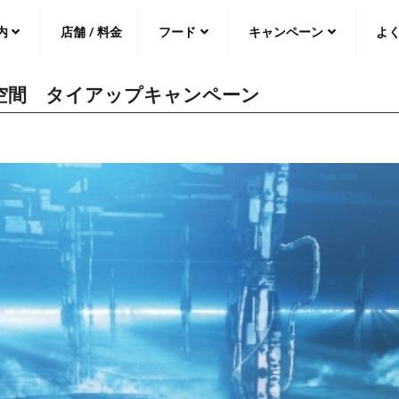
内
店舗 / 料金
フード
キャンペーン
よ
自遊空間 タイアップキャンペーン
中文（繁
體
）
中文（简
体
）
日本語