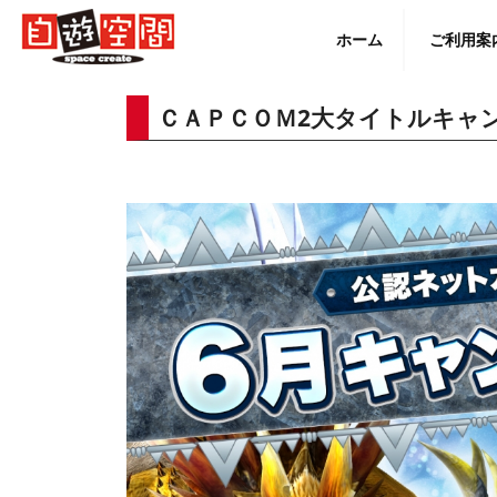
Skip
to
ホーム
ご利用案
content
ＣＡＰＣＯＭ2大タイトルキャ
English