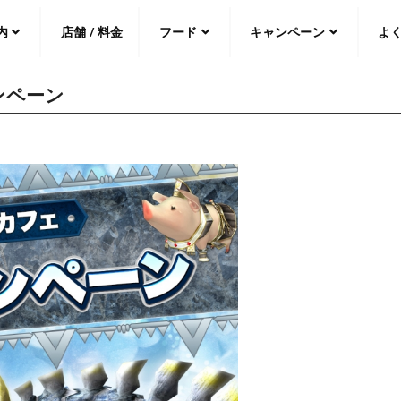
内
店舗 / 料金
フード
キャンペーン
よ
ンペーン
中文（繁
體
）
中文（简
体
）
日本語