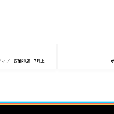
アミューズメントスポーツ 自遊空間アクティブ 西浦和店 7月上旬オープン！