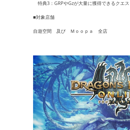
特典3：GRPやGzが大量に獲得できるクエ
■対象店舗
自遊空間 及び Ｍｏｏｐａ 全店