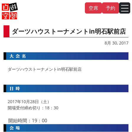
Skip
空席
予約
to
content
ダーツハウストーナメントin明石駅前店
English
中文（繁
體
）
中文（简
体
）
8月 30, 2017
한국어
日本語
ダーツハウストーナメントin明石駅前店
2017年10月28日（土）
開場受付締め切り：18：30
開始時間：19：00