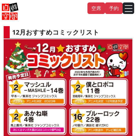
Skip
空席
予約
to
content
12月おすすめコミックリスト
English
中文（繁
體
）
中文（简
体
）
한국어
日本語