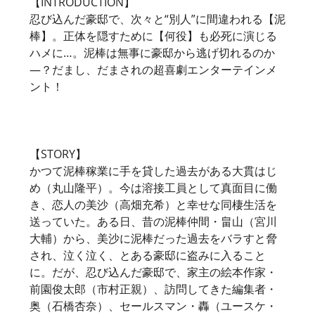
【INTRODUCTION】
忍び込んだ豪邸で、次々と“別人”に間違われる【泥
棒】。正体を隠すために【何役】も必死に演じる
ハメに…。泥棒は無事に豪邸から逃げ切れるのか
―？だまし、だまされの超喜劇エンターテインメ
ント！
【STORY】
かつて泥棒稼業に手を貸した過去がある大貫はじ
め（丸山隆平）。今は溶接工員として真面目に働
き、恋人の美沙（高畑充希）と幸せな同棲生活を
送っていた。ある日、昔の泥棒仲間・畠山（宮川
大輔）から、美沙に泥棒だった過去をバラすと脅
され、泣く泣く、とある豪邸に盗みに入ること
に。だが、忍び込んだ豪邸で、家主の絵本作家・
前園俊太郎（市村正親）、訪問してきた編集者・
奥（石橋杏奈）、セールスマン・轟（ユースケ・