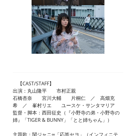
【CAST/STAFF】
出演：丸山隆平 市村正親
石橋杏奈 宮川大輔 片桐仁 ／ 高畑充
希 ／ 峯村リエ ユースケ・サンタマリア
監督・脚本：西田征史（『小野寺の弟・小野寺の
姉』「TIGER & BUNNY」「とと姉ちゃん」）
主題歌：関ジャニ∞「応答セヨ」（インフィニテ