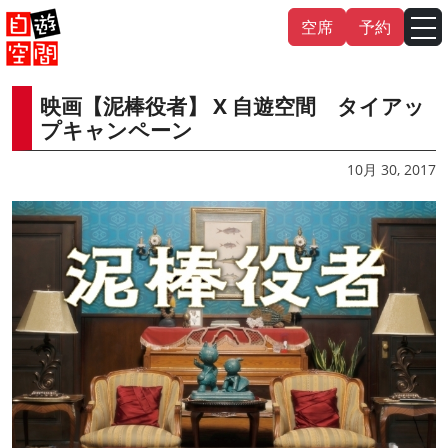
Skip
空席
予約
to
content
映画【泥棒役者】 X 自遊空間 タイアッ
English
中文（繁
體
）
中文（简
体
）
プキャンペーン
한국어
10月 30, 2017
日本語