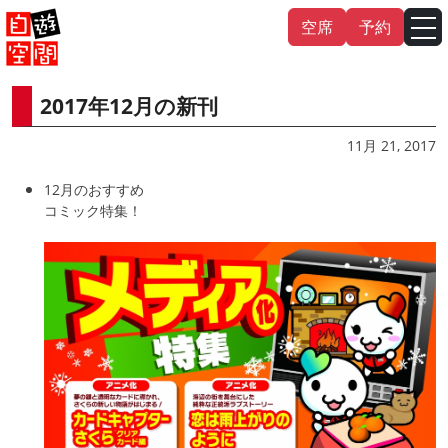
Skip
空席
予約
to
content
2017年12月の新刊
English
中文（繁
體
）
中文（简
体
）
11月 21, 2017
한국어
12月のおすすめ
コミック特集！
日本語