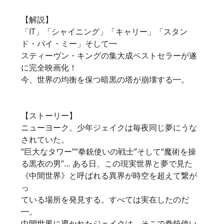
tower.jp
【解説】
「IT」「シャイニング」「キャリー」「スタン
ド・バイ・ミー」そして━
スティーヴン・キングの集大成ベストセラーが遂
に完全映画化！
今、世界の均衡を保つ暗黒の塔が崩壊する━。
【ストーリー】
ニューヨーク。少年ジェイクは毎夜同じ夢にうな
されていた。
“巨大なタワー”“拳銃使いの戦士”そして“魔術を操
る黒衣の男”… ある日、この現実世界と夢で見た
《中間世界》と呼ばれる異界が時空を超えて繋が
っ
ている場所を発見する。すべては実在したのだ
━。
中間世界に導かれたジェイクは、そこで拳銃使い