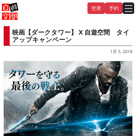
Skip
空席
予約
to
content
映画【ダークタワー】 X 自遊空間 タイ
English
中文（繁
體
）
中文（简
体
）
アップキャンペーン
한국어
1月 5, 2018
日本語