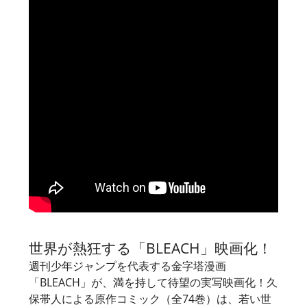
ach-movie/
世界が熱狂する「BLEACH」映画化！
週刊少年ジャンプを代表する金字塔漫画
「BLEACH」が、満を持して待望の実写映画化！久
保帯人による原作コミック（全74巻）は、若い世