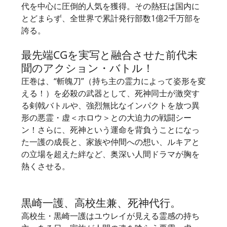
代を中心に圧倒的人気を獲得。その熱狂は国内に
とどまらず、全世界で累計発行部数1億2千万部を
誇る。
最先端CGを実写と融合させた前代未
聞のアクション・バトル！
圧巻は、“斬魄刀”（持ち主の霊力によって姿形を変
える！）を必殺の武器として、死神同士が激突す
る剣戟バトルや、強烈無比なインパクトを放つ異
形の悪霊・虚＜ホロウ＞との大迫力の戦闘シー
ン！さらに、死神という運命を背負うことになっ
た一護の成長と、家族や仲間への想い、ルキアと
の立場を超えた絆など、奥深い人間ドラマが胸を
熱くさせる。
黒崎一護、高校生兼、死神代行。
高校生・黒崎一護はユウレイが見える霊感の持ち