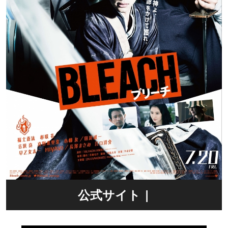
公式サイト |
http://wwws.warnerbros.co.jp/ble