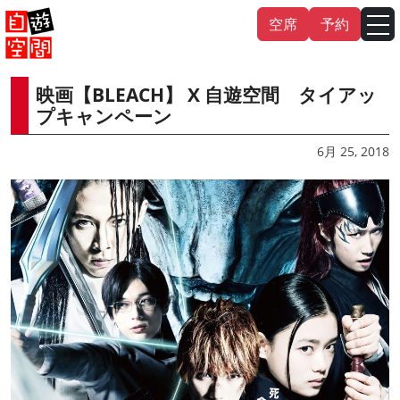
Skip
空席
予約
to
content
映画【BLEACH】 X 自遊空間 タイアッ
English
中文（繁
體
）
中文（简
体
）
プキャンペーン
한국어
6月 25, 2018
日本語