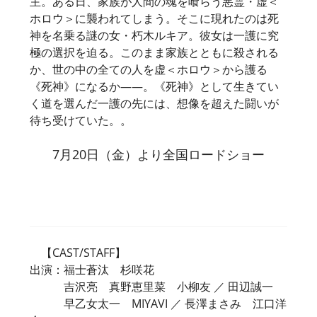
主。ある日、家族が人間の魂を喰らう悪霊・虚＜
ホロウ＞に襲われてしまう。そこに現れたのは死
神を名乗る謎の女・朽木ルキア。彼女は一護に究
極の選択を迫る。このまま家族とともに殺される
か、世の中の全ての人を虚＜ホロウ＞から護る
《死神》になるか――。《死神》として生きてい
く道を選んだ一護の先には、想像を超えた闘いが
待ち受けていた。。
7月20日（金）より全国ロードショー
【CAST/STAFF】
出演：福士蒼汰 杉咲花
吉沢亮 真野恵里菜 小柳友 ／ 田辺誠一
早乙女太一 MIYAVI ／ 長澤まさみ 江口洋