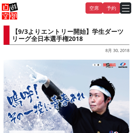
Skip
空席
予約
to
content
【9/3よりエントリー開始】学生ダーツ
English
中文（繁
體
）
中文（简
体
）
リーグ全日本選手権2018
한국어
8月 30, 2018
日本語