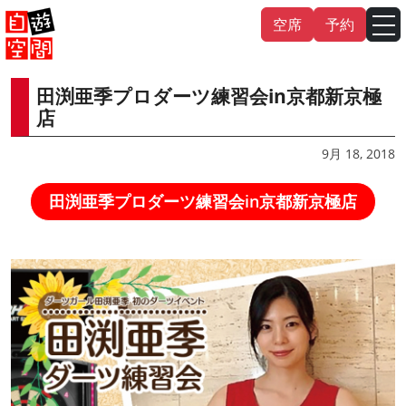
Skip
空席
予約
to
content
田渕亜季プロダーツ練習会in京都新京極
English
中文（繁
體
）
中文（简
体
）
店
한국어
9月 18, 2018
田渕亜季プロダーツ練習会in京都新京極店
日本語