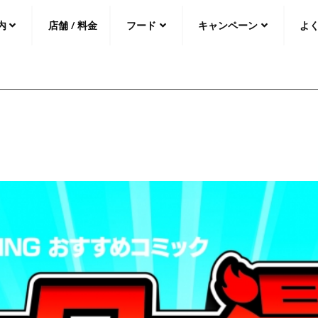
内
店舗 / 料金
フード
キャンペーン
よ
中文（繁
體
）
中文（简
体
）
日本語