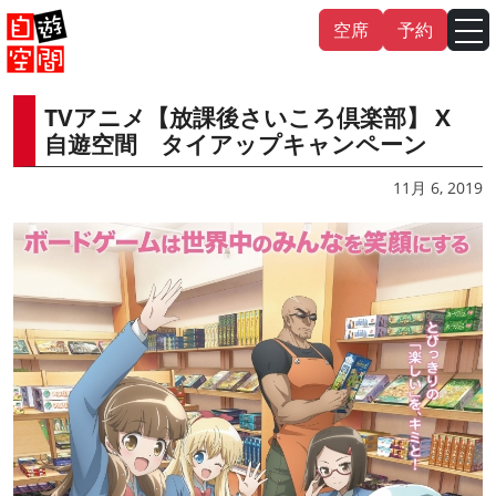
Skip
空席
予約
to
content
TVアニメ【放課後さいころ倶楽部】 X
English
中文（繁
體
）
中文（简
体
）
自遊空間 タイアップキャンペーン
한국어
11月 6, 2019
日本語