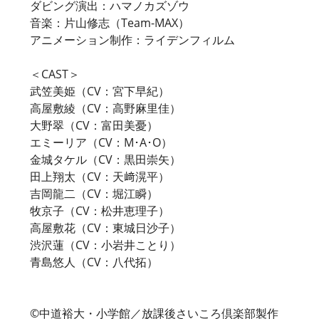
ダビング演出：ハマノカズゾウ
音楽：片山修志（Team-MAX）
アニメーション制作：ライデンフィルム
＜CAST＞
武笠美姫（CV：宮下早紀）
高屋敷綾（CV：高野麻里佳）
大野翠（CV：富田美憂）
エミーリア（CV：M･A･O）
金城タケル（CV：黒田崇矢）
田上翔太（CV：天﨑滉平）
吉岡龍二（CV：堀江瞬）
牧京子（CV：松井恵理子）
高屋敷花（CV：東城日沙子）
渋沢蓮（CV：小岩井ことり）
青島悠人（CV：八代拓）
©中道裕大・小学館／放課後さいころ倶楽部製作