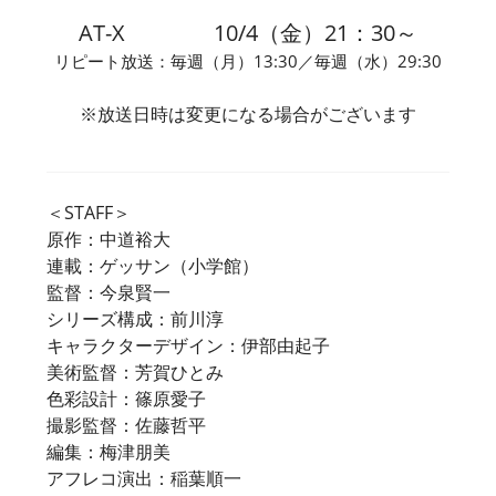
AT-X 10/4（金）21：30～
リピート放送：毎週（月）13:30／毎週（水）29:30
※放送日時は変更になる場合がございます
＜STAFF＞
原作：中道裕大
連載：ゲッサン（小学館）
監督：今泉賢一
シリーズ構成：前川淳
キャラクターデザイン：伊部由起子
美術監督：芳賀ひとみ
色彩設計：篠原愛子
撮影監督：佐藤哲平
編集：梅津朋美
アフレコ演出：稲葉順一