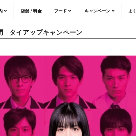
内
店舗 / 料金
フード
キャンペーン
よ
遊空間 タイアップキャンペーン
中文（繁
體
）
中文（简
体
）
日本語