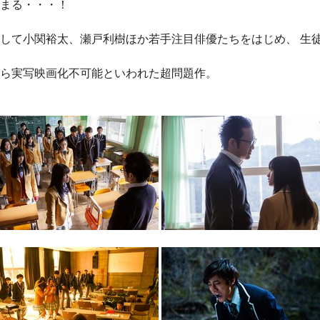
まる・・・！
して小関裕太、瀬戸利樹ほか若手注目俳優たちをはじめ、 生
ら実写映画化不可能といわれた超問題作。