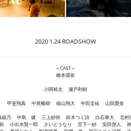
2020 1.24 ROADSHOW
＜CAST＞
橋本環奈
小関裕太 瀬戸利樹
甲斐翔真 中尾暢樹 福山翔大 中田圭祐 山田愛奈
藤綾乃 中島 健 三上紗弥 鈴木つく詩 白石拳大 北村
矩 小出水賢一郎 さいとうなり 宮下一紗 安田啓人 