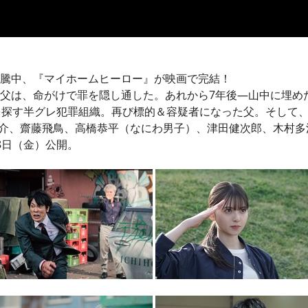
騰中、『マイホームヒーロー』が映画で完結！
父は、命がけで罪を隠し通した。あれから7年後—山中に埋め
を探す半グレ犯罪組織。再び標的＆容疑者になった父。そして
介、齋藤飛鳥、高橋恭平（なにわ男子）、津田健次郎、木村多
8日（金）公開。