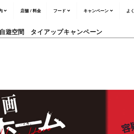
内
店舗 / 料金
フード
キャンペーン
よ
 自遊空間 タイアップキャンペーン
中文（繁
體
）
中文（简
体
）
日本語