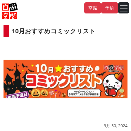
Skip
空席
予約
to
content
10月おすすめコミックリスト
English
中文（繁
體
）
中文（简
体
）
한국어
日本語
9月 30, 2024