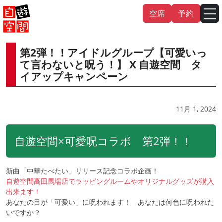
Skip
空席
予約
to
content
第2弾！！アイドルグループ【可愛いっ
English
中文（繁
體
）
中文（简
体
）
て言わないと呪う！】 X 自遊空間 タ
イアップキャンペーン
한국어
11月 1, 2024
日本語
自遊空間×可愛呪コラボ 第2弾！！
新曲「中華たべたい」リリース記念コラボ企画！
自遊空間高田馬場店でラッピングルームやオリジナルグッズが購入
出来ます！
あなたの目が「可愛い」に呪われます！ あなたは何色に呪われた
いですか？