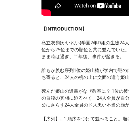
【INTRODUCTION】
私立灰嶺(かいれい)学園2年D組の生徒2
位から25位までの順位と共に並んでいた
まま時は過ぎ、半年後、事件が起きる。
誰もが羨む序列1位の姫山椿が学内で謎の
ち寄ると、24人の机の上に文面の違う姫
死んだ姫山の遺書がなぜ教室に？ 1位の
の自殺の真相に迫るべく、24人全員が自
公にさらす24人全員のドス黒い本当の顔
【序列】…1.順序をつけて並べること。順