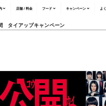
内
店舗 / 料金
フード
キャンペーン
よ
空間 タイアップキャンペーン
中文（繁
體
）
中文（简
体
）
日本語