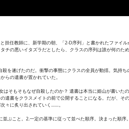
4人と担任教師に、新学期の朝、「2-D序列」と書かれたファイ
。タチの悪いイタズラだとしたら、クラスの序列は誰が何のため
自殺を遂げたのだ。衝撃の事態にクラスの全員が動揺。気持ち
山からの遺書が置かれていた。
彼女はそもそもなぜ自殺したのか？ 遺書は本当に姫山が書いた
分の遺書をクラスメイトの前で公開することになる。だが、そ
が次々に炙り出されていく……。
に並ぶこと。2.一定の基準に従って並べた順序。決まった順序