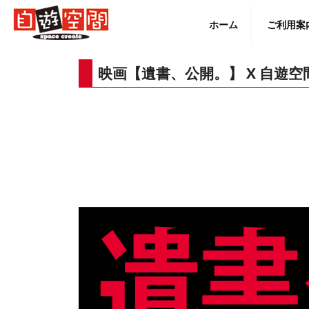
Skip
to
ホーム
ご利用案
content
映画【遺書、公開。】 X 自遊
English