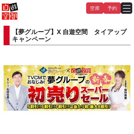
Skip
空席
予約
to
content
【夢グループ】X 自遊空間 タイアップ
English
中文（繁
體
）
中文（简
体
）
キャンペーン
한국어
日本語