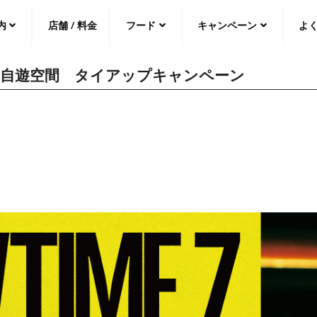
内
店舗 / 料金
フード
キャンペーン
よ
 自遊空間 タイアップキャンペーン
中文（繁
體
）
中文（简
体
）
日本語