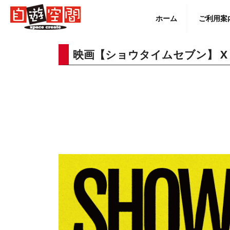
Skip
to
ホーム
ご利用案
content
映画【ショウタイムセブン】 X
English