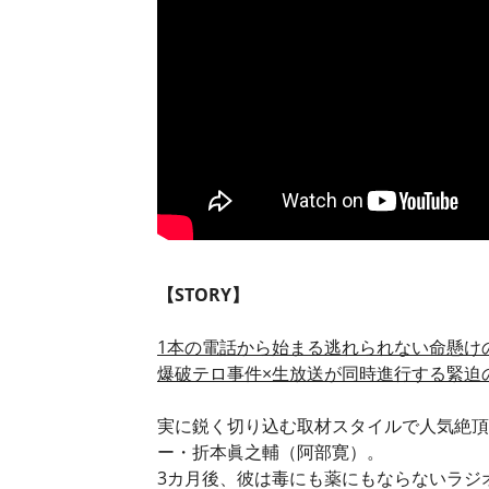
【STORY】
1本の電話から始まる逃れられない命懸けの<
爆破テロ事件×生放送が同時進行する緊迫
実に鋭く切り込む取材スタイルで人気絶頂
ー・折本眞之輔（阿部寛）。
3カ月後、彼は毒にも薬にもならないラジ