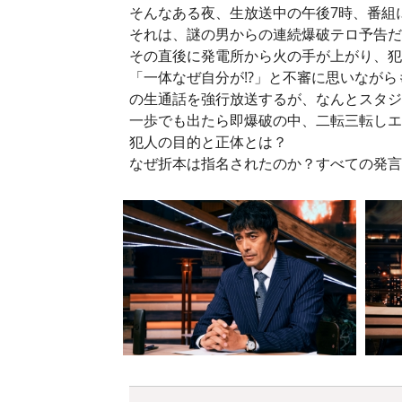
そんなある夜、生放送中の午後7時、番組
それは、謎の男からの連続爆破テロ予告だ
その直後に発電所から火の手が上がり、犯
「一体なぜ自分が!?」と不審に思いなが
の生通話を強行放送するが、なんとスタジ
一歩でも出たら即爆破の中、二転三転しエ
犯人の目的と正体とは？
なぜ折本は指名されたのか？すべての発言