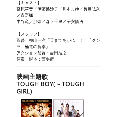
【キャスト】
宮原華音／伊藤梨沙子／川本まゆ／長島弘奈
／青野楓
中谷竜／那奈／森下千里／子安慎悟
【スタッフ】
監督：横山一洋「天まであがれ！！」「クジ
ラ 極道の食卓」
アクション監督：吉田浩之
原案・脚本：西冬彦
映画主題歌
TOUGH BOY(～TOUGH
GIRL)