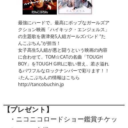
最強にハードで、最高にポップなガールズア
クション映画「ハイキック・エンジェルス」
の主題歌を唐津発5人組ガールズバンド "た
んこぶちん"が担当！
女子高生5人組が悪と闘うという映画の内容
に合わせて、TOM☆CATの名曲「TOUGH
BOY」をTOUGH GIRLに歌い替え、若さ溢れ
るパワフルなロックナンバーで彩ります！！
↓たんこぶちんの情報はこちら
http://tancobuchin.jp
【プレゼント】
・ニコニコロードショー鑑賞チケッ