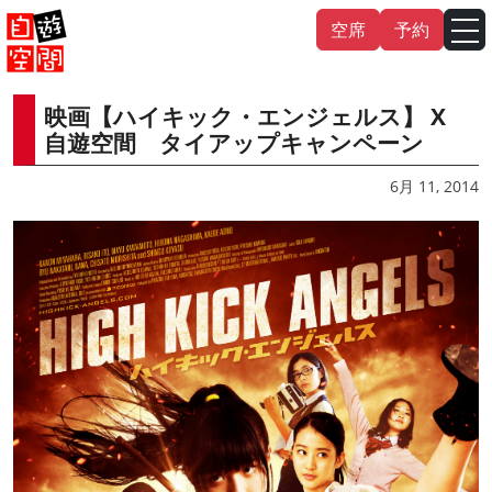
Skip
空席
予約
to
content
映画【ハイキック・エンジェルス】 X
English
中文（繁
體
）
中文（简
体
）
自遊空間 タイアップキャンペーン
한국어
6月 11, 2014
日本語