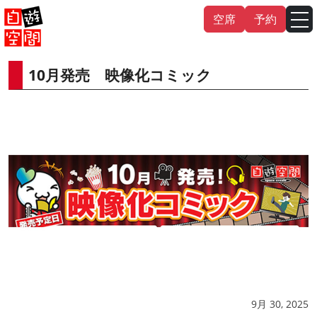
Skip
空席
予約
to
content
10月発売 映像化コミック
English
中文（繁
體
）
中文（简
体
）
한국어
日本語
9月 30, 2025