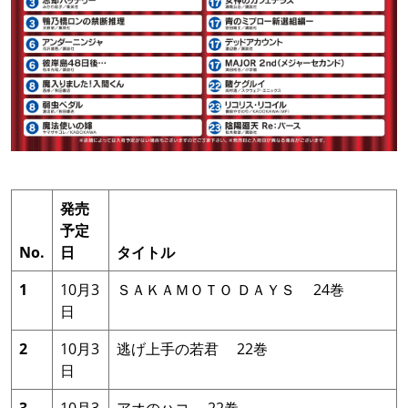
発売
予定
No.
日
タイトル
1
10月3
ＳＡＫＡＭＯＴＯ ＤＡＹＳ 24巻
日
2
10月3
逃げ上手の若君 22巻
日
3
10月3
アオのハコ 22巻