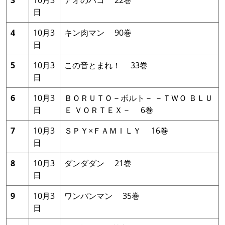
日
4
10月3
キン肉マン 90巻
日
5
10月3
この音とまれ！ 33巻
日
6
10月3
ＢＯＲＵＴＯ－ボルト－ －ＴＷＯ ＢＬＵ
日
Ｅ ＶＯＲＴＥＸ－ 6巻
7
10月3
ＳＰＹ×ＦＡＭＩＬＹ 16巻
日
8
10月3
ダンダダン 21巻
日
9
10月3
ワンパンマン 35巻
日