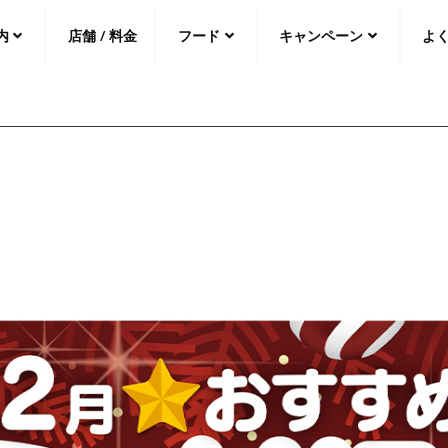
内
店舗 / 料金
フード
キャンペーン
よ
中文（繁
體
）
中文（简
体
）
日本語