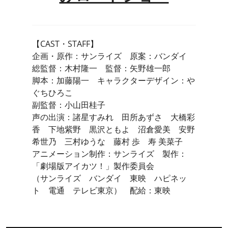
【CAST・STAFF】
企画・原作：サンライズ 原案：バンダイ
総監督：木村隆一 監督：矢野雄一郎
脚本：加藤陽一 キャラクターデザイン：や
ぐちひろこ
副監督：小山田桂子
声の出演：諸星すみれ 田所あずさ 大橋彩
香 下地紫野 黒沢ともよ 沼倉愛美 安野
希世乃 三村ゆうな 藤村 歩 寿 美菜子
アニメーション制作：サンライズ 製作：
「劇場版アイカツ！」製作委員会
（サンライズ バンダイ 東映 ハピネッ
ト 電通 テレビ東京） 配給：東映