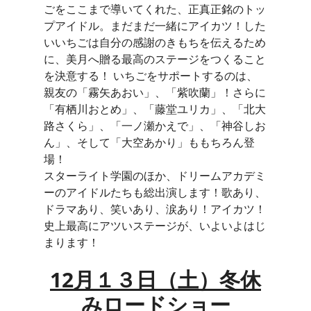
ごをここまで導いてくれた、正真正銘のトッ
プアイドル。まだまだ一緒にアイカツ！した
いいちごは自分の感謝のきもちを伝えるため
に、美月へ贈る最高のステージをつくること
を決意する！ いちごをサポートするのは、
親友の「霧矢あおい」、「紫吹蘭」！さらに
「有栖川おとめ」、「藤堂ユリカ」、「北大
路さくら」、「一ノ瀬かえで」、「神谷しお
ん」、そして「大空あかり」ももちろん登
場！
スターライト学園のほか、ドリームアカデミ
ーのアイドルたちも総出演します！歌あり、
ドラマあり、笑いあり、涙あり！アイカツ！
史上最高にアツいステージが、いよいよはじ
まります！
12月１３日（土）冬休
みロードショー