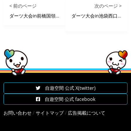
< 前のページ
次のページ >
ダーツ大会in前橋国領町店≪12/6≫
ダーツ大会in池袋西口ROSA店≪12/10≫
自遊空間 公式 X(twitter)
自遊空間 公式 facebook
お問い合わせ
/
サイトマップ
/
広告掲載について