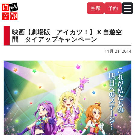
Skip
空席
予約
to
content
映画【劇場版 アイカツ！】 X 自遊空
English
中文（繁
體
）
中文（简
体
）
間 タイアップキャンペーン
한국어
11月 21, 2014
日本語