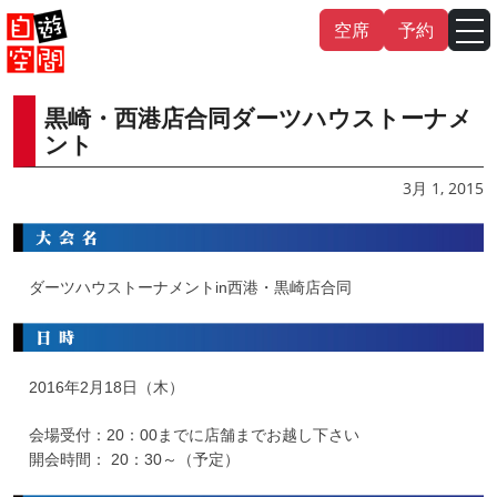
Skip
空席
予約
to
content
黒崎・西港店合同ダーツハウストーナメ
English
中文（繁
體
）
中文（简
体
）
ント
한국어
3月 1, 2015
日本語
ダーツハウストーナメントin西港・黒崎店合同
2016年2月18日（木）
会場受付：20：00までに店舗までお越し下さい
開会時間： 20：30～（予定）