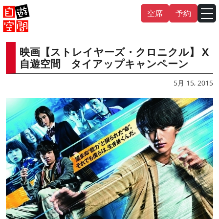
Skip
空席
予約
to
content
映画【ストレイヤーズ・クロニクル】 X
English
中文（繁
體
）
中文（简
体
）
自遊空間 タイアップキャンペーン
한국어
5月 15, 2015
日本語