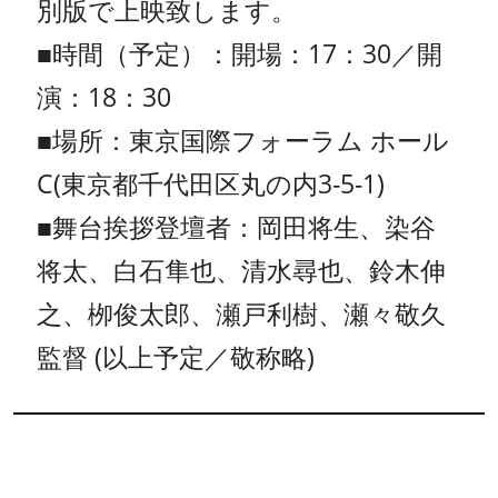
別版で上映致します。
■時間（予定）：開場：17：30／開
演：18：30
■場所：東京国際フォーラム ホール
C(東京都千代田区丸の内3-5-1)
■舞台挨拶登壇者：岡田将生、染谷
将太、白石隼也、清水尋也、鈴木伸
之、栁俊太郎、瀬戸利樹、瀬々敬久
監督 (以上予定／敬称略)