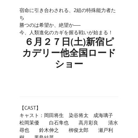
宿命に引き合わされる、2組の特殊能力者た
ち
勝つのは希望か、絶望か──
今、人類進化のカギを握る戦いが始まる！
６月２７日(土)新宿ピ
カデリー他全国ロード
ショー
【CAST】
キャスト：岡田将生 染谷将太 成海璃子
松岡茉優 白石隼也 高月彩良 清水
尋也 鈴木伸之 栁俊太郎 瀬戸利
樹 黒島結菜