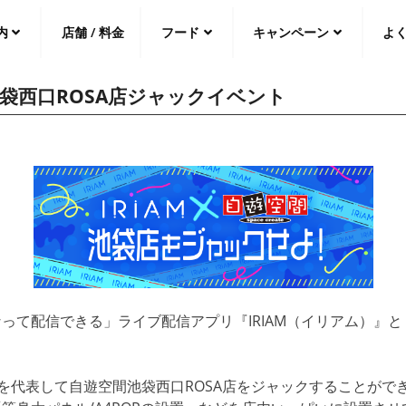
内
店舗 / 料金
フード
キャンペーン
よ
池袋西口ROSA店ジャックイベント
中文（繁
體
）
中文（简
体
）
日本語
って配信できる」ライブ配信アプリ『IRIAM（イリアム）』
Mを代表して自遊空間池袋西口ROSA店をジャックすることがで