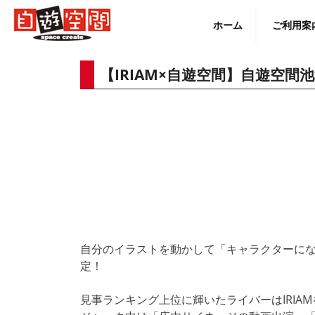
Skip
to
ホーム
ご利用案
content
【IRIAM×自遊空間】自遊空間
English
自分のイラストを動かして「キャラクターにな
定！
見事ランキング上位に輝いたライバーはIRIA