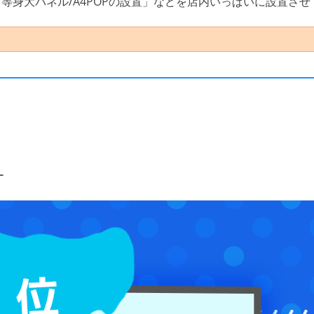
等身大パネル/A4POPの設置」などを店内いっぱいに設置さ
ー