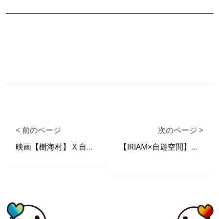
< 前のページ
次のページ >
映画【樹海村】 X 自遊空間 タイアップキャンペーン
【IRIAM×自遊空間】自遊空間池袋西口ROSA店ジャックイベント第２弾