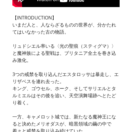
【INTRODUCTION】
いまだ人と、人ならざるものの世界が、分かたれ
てはいなかった古の物語。
リュドシエル率いる〈光の聖痕（スティグマ）〉
と魔神族による聖戦は、ブリタニア全土を巻き込
み激化。
3つの戒禁を取り込んだエスタロッサは暴走し、エ
リザベスを連れ去った。
キング、ゴウセル、ホーク、そしてサリエルとタ
ルミエルはその後を追い、天空演舞場跡へとたど
り着く。
一方、キャメロット城では、新たなる魔神王にな
ると決めたメリオダスが、暗黒領域の繭の中で
着々と戒禁を取り込み続けていた。