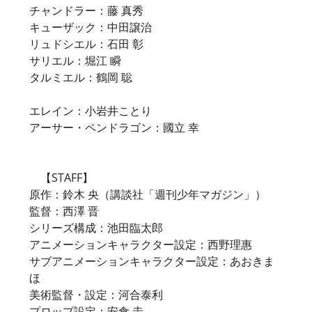
チャンドラー：藤 真秀
キューザック：中田譲治
リュドシエル：石田 彰
サリエル：堀江 瞬
タルミエル：鶴岡 聡
エレイン：小岩井ことり
アーサー・ペンドラゴン：國立 幸
【STAFF】
原作：鈴木 央（講談社「週刊少年マガジン」）
監督：西澤 晋
シリーズ構成：池田臨太郎
アニメーションキャラクター設定：西野理惠
サブアニメーションキャラクター設定：あおきま
ほ
美術監督・設定：河合泰利
プロップ設定：安食 圭