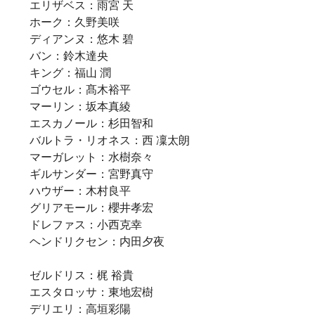
エリザベス：雨宮 天
ホーク：久野美咲
ディアンヌ：悠木 碧
バン：鈴木達央
キング：福山 潤
ゴウセル：髙木裕平
マーリン：坂本真綾
エスカノール：杉田智和
バルトラ・リオネス：西 凜太朗
マーガレット：水樹奈々
ギルサンダー：宮野真守
ハウザー：木村良平
グリアモール：櫻井孝宏
ドレファス：小西克幸
ヘンドリクセン：内田夕夜
ゼルドリス：梶 裕貴
エスタロッサ：東地宏樹
デリエリ：高垣彩陽