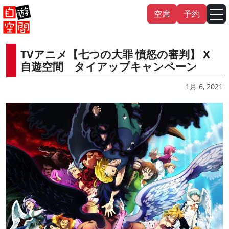
Skip
空席
予約
to
content
TVアニメ【七つの大罪 憤怒の審判】 X
English
中文（繁
體
）
中文（简
体
）
自遊空間 タイアップキャンペーン
한국어
1月 6, 2021
日本語