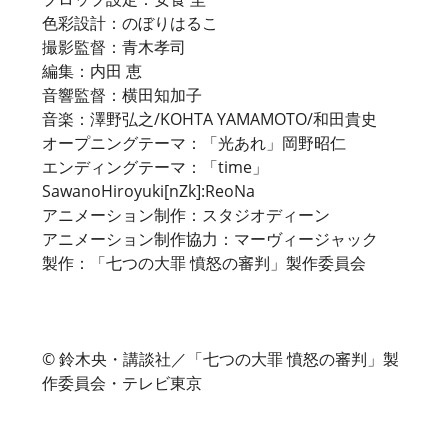
色彩設計：のぼりはるこ
撮影監督：青木孝司
編集：内田 恵
音響監督：横田知加子
音楽：澤野弘之/KOHTA YAMAMOTO/和田貴史
オープニングテーマ：「光あれ」岡野昭仁
エンディングテーマ：「time」
SawanoHiroyuki[nZk]:ReoNa
アニメーション制作：スタジオディーン
アニメーション制作協力：マーヴィージャック
製作：「七つの大罪 憤怒の審判」製作委員会
©️ 鈴木央・講談社／「七つの大罪 憤怒の審判」製
作委員会・テレビ東京