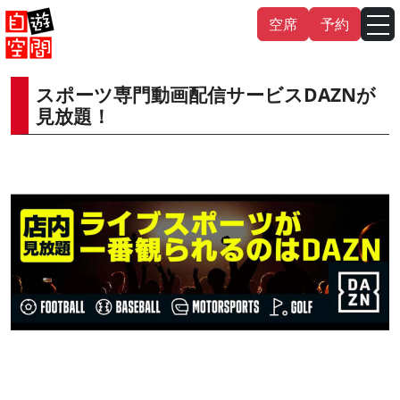
Skip
空席
予約
to
content
スポーツ専門動画配信サービスDAZNが
English
中文（繁
體
）
中文（简
体
）
見放題！
한국어
日本語