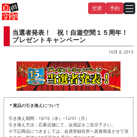
Skip
空席
予約
to
content
当選者発表！ 祝！自遊空間１５周年！
English
中文（繁
體
）
中文（简
体
）
プレゼントキャンペーン
한국어
10月 8, 2013
日本語
＊賞品の引き換えについて
引き換え期間：10/16（水）~12/31（月）
引き換え方法：応募店舗にて、会員証をご呈示下さい。
※下記商品につきましては、会員登録住所へ直接発送させて頂