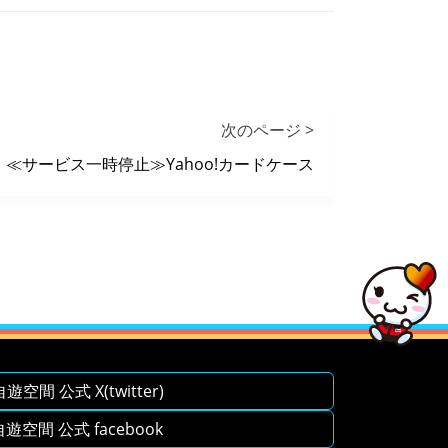
次のページ >
≪サービス一時停止≫Yahoo!カードケース
空間 公式 X(twitter)
空間 公式 facebook