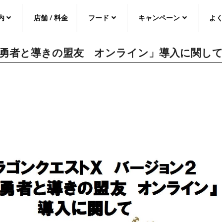
内
店舗 / 料金
フード
キャンペーン
よ
勇者と導きの盟友 オンライン」導入に関し
中文（繁
體
）
中文（简
体
）
日本語