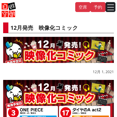
Skip
空席
予約
to
content
12月発売 映像化コミック
English
中文（繁
體
）
中文（简
体
）
한국어
日本語
12月 1, 2021