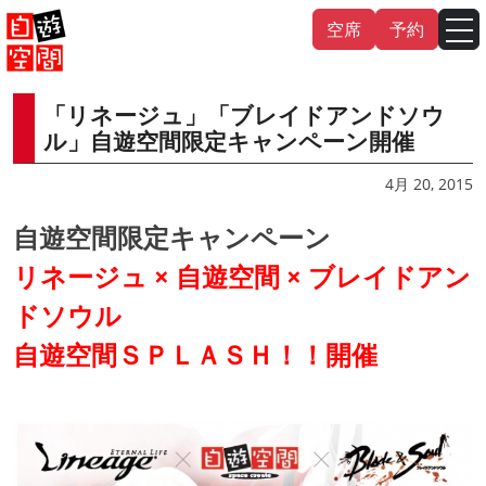
Skip
空席
予約
to
content
「リネージュ」「ブレイドアンドソウ
English
中文（繁
體
）
中文（简
体
）
ル」自遊空間限定キャンペーン開催
한국어
4月 20, 2015
自遊空間限定キャンペーン
日本語
リネージュ × 自遊空間 × ブレイドアン
ドソウル
自遊空間ＳＰＬＡＳＨ！！開催