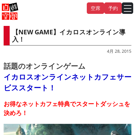
Skip
空席
予約
to
content
【NEW GAME】イカロスオンライン導
English
中文（繁
體
）
中文（简
体
）
入！
한국어
4月 28, 2015
話題のオンラインゲーム
日本語
イカロスオンラインネットカフェサー
ビススタート！
お得なネットカフェ特典でスタートダッシュを
決めろ！