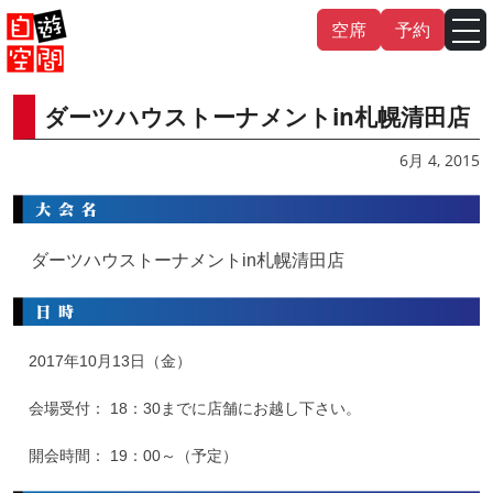
Skip
空席
予約
to
content
ダーツハウストーナメントin札幌清田店
English
中文（繁
體
）
中文（简
体
）
6月 4, 2015
한국어
日本語
ダーツハウストーナメントin札幌清田店
2017年10月13日（金）
会場受付： 18：30までに店舗にお越し下さい。
開会時間： 19：00～（予定）