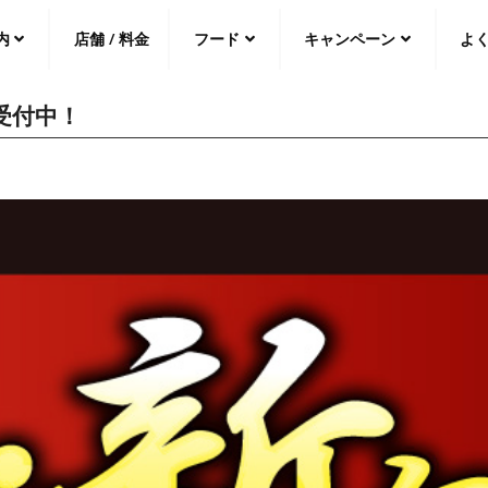
内
店舗 / 料金
フード
キャンペーン
よ
受付中！
中文（繁
體
）
中文（简
体
）
日本語