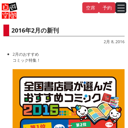
Skip
空席
予約
to
content
2016年2月の新刊
English
中文（繁
體
）
中文（简
体
）
2月 8, 2016
한국어
2月のおすすめ
コミック特集！
日本語