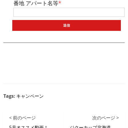
番地 アパート名等
*
Tags:
キャンペーン
< 前のページ
次のページ >
5月オススメ動画！
ジクーカップ北海道大会in札幌清田店≪5/28（土）≫