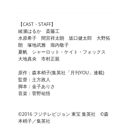
【CAST・STAFF】
綾瀬はるか 斎藤工
水原希子 間宮祥太朗 坂口健太郎 大野拓
朗 塚地武雅 堀内敬子
夏帆 シャーロット・ケイト・フォックス
大地真央 市村正親
原作：森本梢子(集英社「月刊YOU」連載)
監督：土方政人
脚本：金子ありさ
音楽：菅野祐悟
©2016 フジテレビジョン 東宝 集英社 ©森
本梢子／集英社