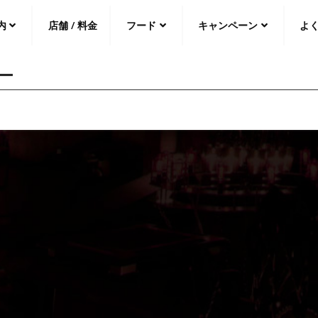
内
店舗 / 料金
フード
キャンペーン
よ
ー
中文（繁
體
）
中文（简
体
）
日本語