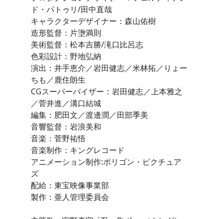
ド・パトゥリ/田中直哉
キャラクターデザイナー：森山佑樹
造形監督：片塰満則
美術監督：松本吉勝/滝口比呂志
色彩設計：野地弘納
演出：井手恵介／岩田健志／米林拓／りょー
ちも／鹿住朗生
CGスーパーバイザー：岩田健志／上本雅之
／菅井進／溝口結城
編集：肥田文／渡邊潤／田部季美
音響監督：岩浪美和
音楽：菅野祐悟
音楽制作：キングレコード
アニメーション制作:ポリゴン・ピクチュア
ズ
配給：東宝映像事業部
製作：亜人管理委員会