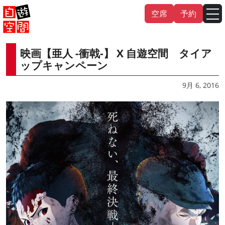
Skip
空席
予約
to
content
映画【亜人 -衝戟-】 X 自遊空間 タイア
English
中文（繁
體
）
中文（简
体
）
ップキャンペーン
한국어
9月 6, 2016
日本語