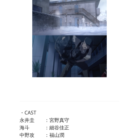
・CAST
永井圭 ：宮野真守
海斗 ：細谷佳正
中野攻 ：福山潤