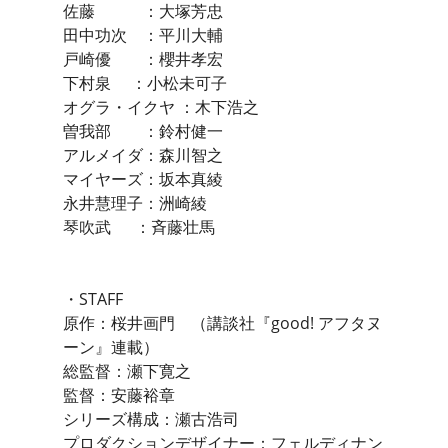
佐藤 ：大塚芳忠
田中功次 ：平川大輔
戸崎優 ：櫻井孝宏
下村泉 ：小松未可子
オグラ・イクヤ ：木下浩之
曽我部 ：鈴村健一
アルメイダ：森川智之
マイヤーズ：坂本真綾
永井慧理子：洲崎綾
琴吹武 ：斉藤壮馬
・STAFF
原作：桜井画門 （講談社『good! アフタヌ
ーン』連載）
総監督：瀬下寛之
監督：安藤裕章
シリーズ構成：瀬古浩司
プロダクションデザイナー：フェルディナン