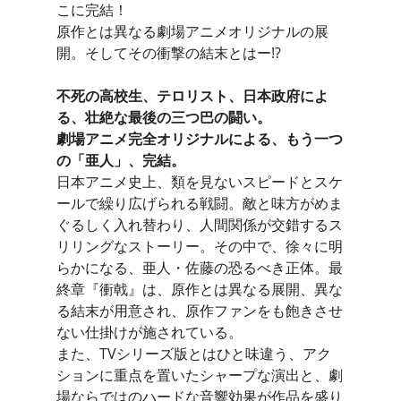
こに完結！
原作とは異なる劇場アニメオリジナルの展
開。そしてその衝撃の結末とはー!?
不死の高校生、テロリスト、日本政府によ
る、壮絶な最後の三つ巴の闘い。
劇場アニメ完全オリジナルによる、もう一つ
の「亜人」、完結。
日本アニメ史上、類を見ないスピードとスケ
ールで繰り広げられる戦闘。敵と味方がめま
ぐるしく入れ替わり、人間関係が交錯するス
リリングなストーリー。その中で、徐々に明
らかになる、亜人・佐藤の恐るべき正体。最
終章『衝戟』は、原作とは異なる展開、異な
る結末が用意され、原作ファンをも飽きさせ
ない仕掛けが施されている。
また、TVシリーズ版とはひと味違う、アク
ションに重点を置いたシャープな演出と、劇
場ならではのハードな音響効果が作品を盛り