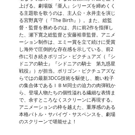
上げる。劇場版『亜人』シリーズを締めくく
る主題歌を歌うのは、主人公・永井圭を演じ
る宮野真守（『The Birth』）。また、総監
督・監督を務めるのは、共に前2作を指揮し
た、瀬下寛之総監督と安藤裕章監督。アニメ
ーション制作は、エミー賞を立て続けに受賞
し海外で圧倒的な存在感を示している、前2
作に引き続きポリゴン・ピクチュアズ（『シ
ドニアの騎士』『シドニアの騎士 第九惑星
戦役』）が担当。ポリゴン・ピクチュアズな
らではの最新3DCG技術を駆使し、脆い粒子
の集合体であるＩＢＭ同士の迫力の肉弾戦か
ら、登場人物たちの個性溢れる繊細な表情ま
で、余すところなくスクリーンに再現する。
アニメーションの枠を越えた、重厚感のある
本格バトル・サバイヴ・サスペンスを、劇場
のスクリーンで堪能せよ！